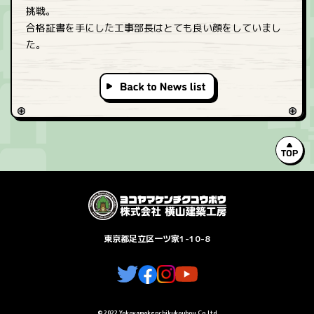
挑戦。
合格証書を手にした工事部長はとても良い顔をしていまし
た。
T
東京都足立区一ツ家1-10-8
© 2022 Yokoyamakenchikukoubou.Co.Ltd