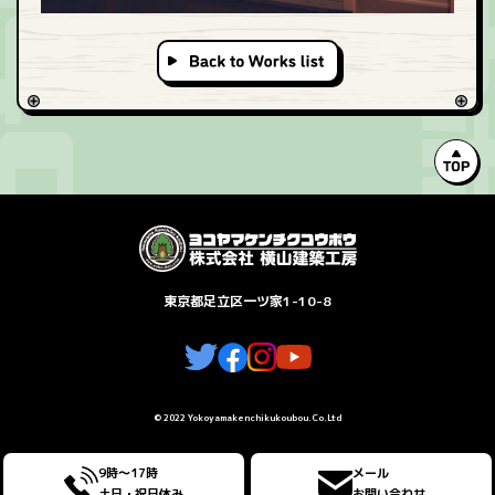
T
東京都足立区一ツ家1-10-8
© 2022 Yokoyamakenchikukoubou.Co.Ltd
9時〜17時
メール
土日・祝日休み
お問い合わせ